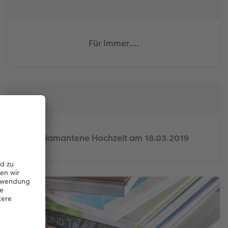
Für Immer....
Diamantene Hochzeit am 18.03.2019