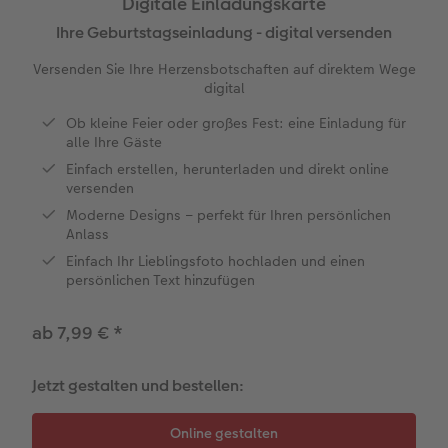
Digitale Einladungskarte
Jahrbuch gestalten
Nature Prints
Photo Streetmap Poster
Dankeskarten Kommunion
Textilien
Papierqualitäten
Max Case
nachhaltiger Schenken
Ihre Geburtstagseinladung - digital versenden
Versenden Sie Ihre Herzensbotschaften auf direktem Wege
en
CEWE FOTOBUCH Kids
Bilderboxen
Acrylglas
Dankeskarten
Schule & Büro
Wandkalender mit Design
Smartflip
Danke sagen
digital
Panoramaseite
Premium Poster
Alu-Dibond
Urlaubsgrüße
Foto-Geschenkbox
NEU: Wandkalender Fineline
PopGrip
Liebe schenken
Ob kleine Feier oder großes Fest: eine Einladung für
 & App
alle Ihre Gäste
Einfach erstellen, herunterladen und direkt online
Schuber
Fotosticker
Foto auf Holz
Weitere Anlässe
Art Prints
Kalender-Kundenbeispiele
Cardholder
Geburtstagsgeschenke
versenden
Moderne Designs – perfekt für Ihren persönlichen
Designvorlagen
Fotosets
Hartschaum
Papierqualitäten
Handyhüllen
Neuheiten
CEWE myPhotos
Inspiration
Anlass
Einfach Ihr Lieblingsfoto hochladen und einen
Foto-Kochbuch
Sofortfotos
Gallery Print
Klappkarten
Faber-Castell
Extras
Neuheiten
Kundenbeispiele
persönlichen Text hinzufügen
Kundenbeispiele
Passbild
hexxas
Fotokarten
Haustierwelt
CEWE myPhotos
Foto- & Bastelkalender
ab 7,99 €
*
Webinare
Fotos digitalisieren
Willkommensschild
Postkarten
Geschenkideen
Jetzt gestalten und bestellen:
CEWE myPhotos
CEWE myPhotos
Wandgestaltung
Karte mit Einsteckfoto
Kundenbeispiele