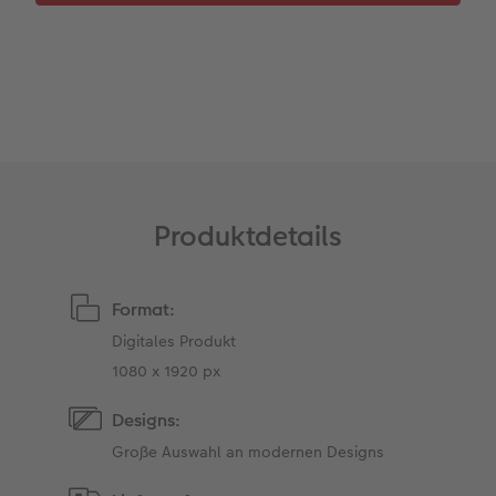
Gestaltungsideen
Neuheiten
Mehrteiler
Einzelkarten
CEWE Geschenkgutschein
Anleitungen & Hilfe
Extras
im Wunschformat
CEWE myPhotos
Digitale Grußkarte
Inspiration
Neuheiten
CEWE myPhotos
Neuheiten
Neuheiten
Extras
Neuheiten
Produktdetails
Format:
Digitales Produkt
1080 x 1920 px
Designs:
Große Auswahl an modernen Designs