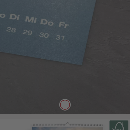
Digitaldruck Matt
Satte Farben, seidenmatter Look
Die hochwertige FSC®-zertifizierte Papierqualität
Digitaldruck Matt mit einer Stärke von 250 g/m²
und seidenmatter Oberfläche lässt sich gut mit
Stiften beschreiben.