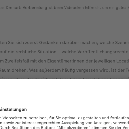
is Drehort: Vorbereitung ist beim Videodreh hilfreich, um ein gutes E
llten Sie sich zuerst Gedanken darüber machen, welche Sze
auf die rechtliche Situation – welche Veröffentlichungsrecht
im Zweifelsfall mit den Eigentümer:innen der jeweiligen Locat
 Raum drehen. Was außerdem häufig vergessen wird, ist der 
sieren, dass der Speicherplatz auf dem Smartphone knapp wir
 sicher, dass genügend Speicherplatz auf Ihrem Gerät vorhand
ra-Funktionen Ihres Smartphones.
tegrieren