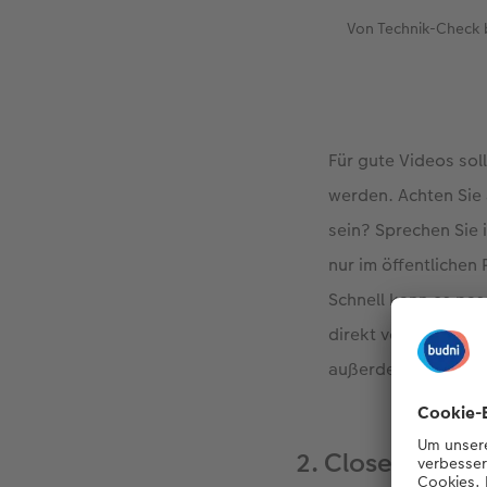
Von Technik-Check b
Für gute Videos so
werden. Achten Sie 
sein? Sprechen Sie 
nur im öffentlichen
Schnell kann es pas
direkt vor dem Dreh
außerdem alle Kame
2. Close-Ups in