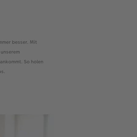
mmer besser. Mit
n unserem
h ankommt. So holen
os.