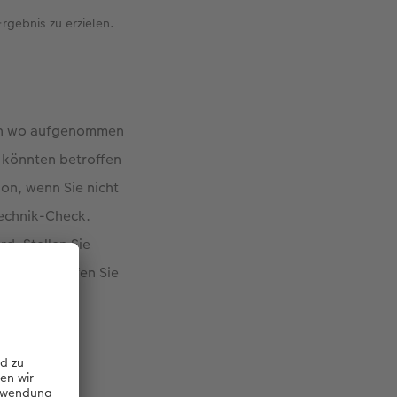
rgebnis zu erzielen.
nen wo aufgenommen
e könnten betroffen
ion, wenn Sie nicht
Technik-Check.
d. Stellen Sie
en ist. Prüfen Sie