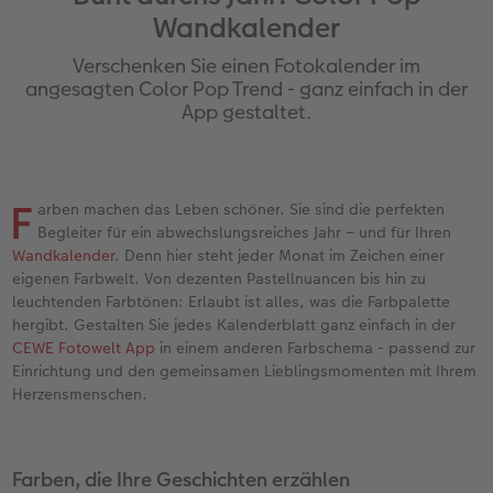
Wandkalender
Jahrbuch gestalten
Nature Prints
Photo Streetmap Poster
Dankeskarten Kommunion
Textilien
Papierqualitäten
Max Case
nachhaltiger Schenken
Verschenken Sie einen Fotokalender im
en
CEWE FOTOBUCH Kids
Bilderboxen
Acrylglas
Dankeskarten
Schule & Büro
Wandkalender mit Design
Smartflip
Danke sagen
angesagten Color Pop Trend - ganz einfach in der
App gestaltet.
Panoramaseite
Premium Poster
Alu-Dibond
Urlaubsgrüße
Foto-Geschenkbox
NEU: Wandkalender Fineline
PopGrip
Liebe schenken
 & App
Schuber
Fotosticker
Foto auf Holz
Weitere Anlässe
Art Prints
Kalender-Kundenbeispiele
Cardholder
Geburtstagsgeschenke
F
arben machen das Leben schöner. Sie sind die perfekten
Begleiter für ein abwechslungsreiches Jahr – und für Ihren
Designvorlagen
Fotosets
Hartschaum
Papierqualitäten
Handyhüllen
Neuheiten
CEWE myPhotos
Inspiration
Wandkalender
. Denn hier steht jeder Monat im Zeichen einer
eigenen Farbwelt. Von dezenten Pastellnuancen bis hin zu
Foto-Kochbuch
Sofortfotos
Gallery Print
Klappkarten
Faber-Castell
Extras
Neuheiten
Kundenbeispiele
leuchtenden Farbtönen: Erlaubt ist alles, was die Farbpalette
hergibt. Gestalten Sie jedes Kalenderblatt ganz einfach in der
Kundenbeispiele
Passbild
hexxas
Fotokarten
Haustierwelt
CEWE myPhotos
Foto- & Bastelkalender
CEWE Fotowelt App
in einem anderen Farbschema - passend zur
Einrichtung und den gemeinsamen Lieblingsmomenten mit Ihrem
Herzensmenschen.
Webinare
Fotos digitalisieren
Willkommensschild
Postkarten
Geschenkideen
CEWE myPhotos
CEWE myPhotos
Wandgestaltung
Karte mit Einsteckfoto
Kundenbeispiele
Farben, die Ihre Geschichten erzählen