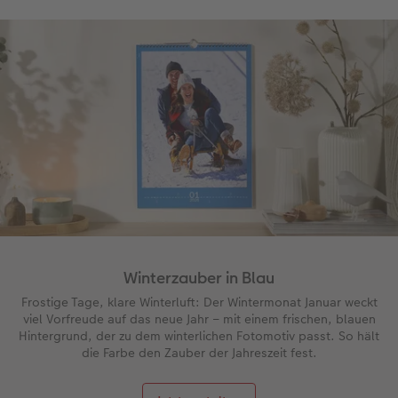
Gestaltungsideen
Neuheiten
Mehrteiler
Einzelkarten
CEWE Geschenkgutschein
Anleitungen & Hilfe
Extras
im Wunschformat
Digitale Grußkarte
CEWE myPhotos
Inspiration
Neuheiten
CEWE myPhotos
Neuheiten
Neuheiten
Extras
Neuheiten
Winterzauber in Blau
Frostige Tage, klare Winterluft: Der Wintermonat Januar weckt
viel Vorfreude auf das neue Jahr – mit einem frischen, blauen
Hintergrund, der zu dem winterlichen Fotomotiv passt. So hält
die Farbe den Zauber der Jahreszeit fest.