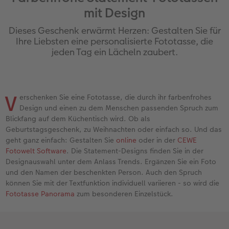
mit Design
Jahrbuch gestalten
Nature Prints
Photo Streetmap Poster
Dankeskarten Kommunion
Textilien
Papierqualitäten
Max Case
nachhaltiger Schenken
Dieses Geschenk erwärmt Herzen: Gestalten Sie für
en
CEWE FOTOBUCH Kids
Bilderboxen
Acrylglas
Dankeskarten
Schule & Büro
Wandkalender mit Design
Smartflip
Danke sagen
Ihre Liebsten eine personalisierte Fototasse, die
jeden Tag ein Lächeln zaubert.
Panoramaseite
Premium Poster
Alu-Dibond
Urlaubsgrüße
Foto-Geschenkbox
NEU: Wandkalender Fineline
PopGrip
Liebe schenken
 & App
Schuber
Fotosticker
Foto auf Holz
Weitere Anlässe
Art Prints
Kalender-Kundenbeispiele
Cardholder
Geburtstagsgeschenke
V
erschenken Sie eine Fototasse, die durch ihr farbenfrohes
Design und einen zu dem Menschen passenden Spruch zum
Designvorlagen
Fotosets
Hartschaum
Papierqualitäten
Handyhüllen
Neuheiten
CEWE myPhotos
Inspiration
Blickfang auf dem Küchentisch wird. Ob als
Geburtstagsgeschenk, zu Weihnachten oder einfach so. Und das
Foto-Kochbuch
Sofortfotos
Gallery Print
Klappkarten
Faber-Castell
Extras
Neuheiten
Kundenbeispiele
geht ganz einfach: Gestalten Sie
online
oder in der
CEWE
Fotowelt Software
. Die Statement-Designs finden Sie in der
Kundenbeispiele
Passbild
hexxas
Fotokarten
Haustierwelt
CEWE myPhotos
Foto- & Bastelkalender
Designauswahl unter dem Anlass Trends. Ergänzen Sie ein Foto
und den Namen der beschenkten Person. Auch den Spruch
können Sie mit der Textfunktion individuell variieren - so wird die
Webinare
Fotos digitalisieren
Willkommensschild
Postkarten
Geschenkideen
Fototasse Panorama
zum besonderen Einzelstück.
CEWE myPhotos
CEWE myPhotos
Wandgestaltung
Karte mit Einsteckfoto
Kundenbeispiele