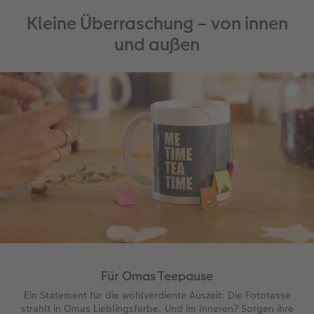
Gestaltungsideen
Neuheiten
Mehrteiler
Einzelkarten
CEWE Geschenkgutschein
Kleine Überraschung – von innen
und außen
Anleitungen & Hilfe
Extras
im Wunschformat
Digitale Grußkarte
CEWE myPhotos
Inspiration
Neuheiten
CEWE myPhotos
Neuheiten
Neuheiten
Extras
Neuheiten
Für Omas Teepause
Ein Statement für die wohlverdiente Auszeit: Die Fototasse
strahlt in Omas Lieblingsfarbe. Und im Inneren? Sorgen ihre