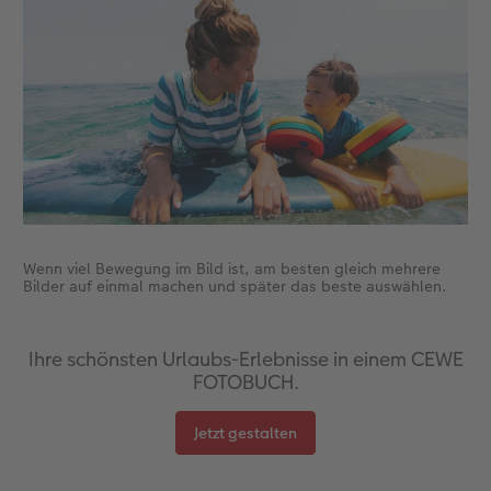
Gestaltungsideen
Neuheiten
Mehrteiler
Einzelkarten
CEWE myPhotos
Anleitungen & Hilfe
Extras
im Wunschformat
Digitale Grußkarte
Neuheiten
Inspiration
Neuheiten
CEWE myPhotos
Neuheiten
Extras
Neuheiten
Wenn viel Bewegung im Bild ist, am besten gleich mehrere
Bilder auf einmal machen und später das beste auswählen.
Ihre schönsten Urlaubs-Erlebnisse in einem CEWE
FOTOBUCH.
Jetzt gestalten