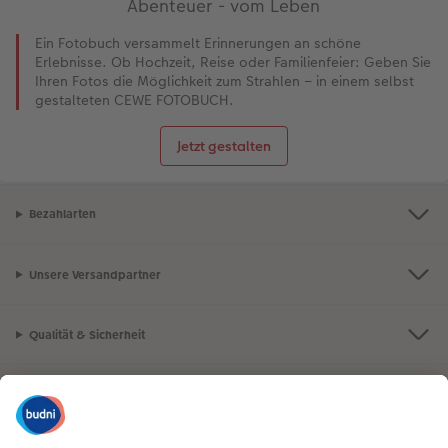
Abenteuer - vom Leben
Ein Fotobuch versammelt Erinnerungen an schöne
Erlebnisse. Ob Hochzeit, Reise oder Familienfeier: Geben Sie
Ihren Fotos die Möglichkeit zum Strahlen – in einem selbst
gestalteten CEWE FOTOBUCH.
Jetzt gestalten
Bezahlarten
Unsere Versandpartner
Qualität & Sicherheit
Nachhaltigkeit bei CEWE