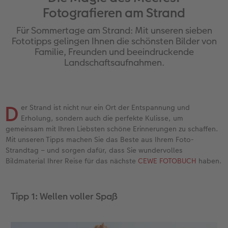
Fotografieren am Strand
Jahrbuch gestalten
Nature Prints
Photo Streetmap Poster
Dankeskarten Kommunion
Schule & Büro
Papierqualitäten
Max Case
nachhaltiger Schenken
Für Sommertage am Strand: Mit unseren sieben
en
CEWE FOTOBUCH Kids
Bilderboxen
Acrylglas
Dankeskarten
Foto-Geschenkbox
Wandkalender mit Design
Smartflip
Danke sagen
Fototipps gelingen Ihnen die schönsten Bilder von
Familie, Freunden und beeindruckende
Landschaftsaufnahmen.
Panoramaseite
Premium Poster
Alu-Dibond
Urlaubsgrüße
Art Prints
NEU: Wandkalender Fineline
PopGrip
Liebe schenken
 & App
Schuber
Fotosticker
Foto auf Holz
Weitere Anlässe
Handyhüllen
Kalender-Kundenbeispiele
Cardholder
Geburtstagsgeschenke
D
er Strand ist nicht nur ein Ort der Entspannung und
Designvorlagen
Fotosets
Hartschaum
Papierqualitäten
Faber-Castell
Neuheiten
CEWE myPhotos
Inspiration
Erholung, sondern auch die perfekte Kulisse, um
gemeinsam mit Ihren Liebsten schöne Erinnerungen zu schaffen.
Foto-Kochbuch
Sofortfotos
Gallery Print
Klappkarten
Haustierwelt
Extras
Neuheiten
Kundenbeispiele
Mit unseren Tipps machen Sie das Beste aus Ihrem Foto-
Strandtag – und sorgen dafür, dass Sie wundervolles
Kundenbeispiele
Passbild
hexxas
Fotokarten
Geschenkideen
CEWE myPhotos
Foto- & Bastelkalender
Bildmaterial Ihrer Reise für das nächste
CEWE FOTOBUCH
haben.
Webinare
Fotos digitalisieren
Willkommensschild
Postkarten
Kundenbeispiele
Tipp 1: Wellen voller Spaß
CEWE myPhotos
CEWE myPhotos
Wandgestaltung
Karte mit Einsteckfoto
CEWE Geschenkgutschein