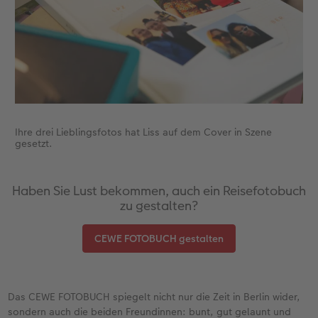
Gestaltungsideen
Neuheiten
Mehrteiler
Einzelkarten
CEWE Geschenkgutschein
Anleitungen & Hilfe
Extras
im Wunschformat
Digitale Grußkarte
CEWE myPhotos
Inspiration
Neuheiten
CEWE myPhotos
Neuheiten
Neuheiten
Extras
Neuheiten
Ihre drei Lieblingsfotos hat Liss auf dem Cover in Szene
gesetzt.
Haben Sie Lust bekommen, auch ein Reisefotobuch
zu gestalten?
CEWE FOTOBUCH gestalten
Das CEWE FOTOBUCH spiegelt nicht nur die Zeit in Berlin wider,
sondern auch die beiden Freundinnen: bunt, gut gelaunt und