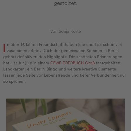
gestaltet.
Jahrbuch gestalten
Nature Prints
Photo Streetmap Poster
Dankeskarten Kommunion
Textilien
Papierqualitäten
Max Case
nachhaltiger Schenken
en
CEWE FOTOBUCH Kids
Bilderboxen
Acrylglas
Dankeskarten
Schule & Büro
Wandkalender mit Design
Smartflip
Danke sagen
Von Sonja Korte
Panoramaseite
Premium Poster
Alu-Dibond
Urlaubsgrüße
Foto-Geschenkbox
NEU: Wandkalender Fineline
PopGrip
Liebe schenken
 & App
I
n über 16 Jahren Freundschaft haben Jule und Liss schon viel
Schuber
Fotosticker
Foto auf Holz
Weitere Anlässe
Art Prints
Kalender-Kundenbeispiele
Cardholder
Geburtstagsgeschenke
zusammen erlebt. Doch der gemeinsame Sommer in Berlin
gehört definitiv zu den Highlights. Die schönsten Erinnerungen
hat Liss für Jule in einem
CEWE FOTOBUCH Groß
festgehalten:
Designvorlagen
Fotosets
Hartschaum
Papierqualitäten
Handyhüllen
Neuheiten
CEWE myPhotos
Inspiration
Landkarten, ein Berlin-Bingo und weitere kreative Elemente
lassen jede Seite vor Lebensfreude und tiefer Verbundenheit nur
Foto-Kochbuch
Sofortfotos
Gallery Print
Klappkarten
Faber-Castell
Extras
Neuheiten
Kundenbeispiele
so sprühen.
Kundenbeispiele
Passbild
hexxas
Fotokarten
Haustierwelt
CEWE myPhotos
Foto- & Bastelkalender
Webinare
Fotos digitalisieren
Willkommensschild
Postkarten
Geschenkideen
CEWE myPhotos
CEWE myPhotos
Wandgestaltung
Karte mit Einsteckfoto
Kundenbeispiele