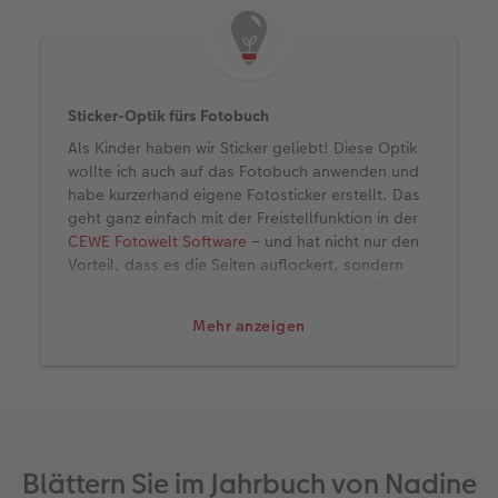
Sticker-Optik fürs Fotobuch
Als Kinder haben wir Sticker geliebt! Diese Optik
wollte ich auch auf das Fotobuch anwenden und
habe kurzerhand eigene Fotosticker erstellt. Das
geht ganz einfach mit der Freistellfunktion in der
CEWE Fotowelt Software
– und hat nicht nur den
Vorteil, dass es die Seiten auflockert, sondern
setzt auch Personen besonders in Szene. Die
Aufkleber eignen sich übrigens perfekt für schöne
Mehr anzeigen
Porträtaufnahmen vor unpassendem
Hintergrund.
Blättern Sie im Jahrbuch von Nadine