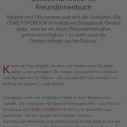
Freundinnenbuch
Jahrbuch gestalten
Nature Prints
Photo Streetmap Poster
Dankeskarten Kommunion
Textilien
Papierqualitäten
Max Case
nachhaltiger Schenken
Nadine und Filiz kennen sich seit der Schulzeit. Ein
en
CEWE FOTOBUCH Kids
Bilderboxen
Acrylglas
Dankeskarten
Schule & Büro
Wandkalender mit Design
Smartflip
Danke sagen
CEWE FOTOBUCH im kreativen Scrapbook-Design
zeigt, was sie als beste Freundinnen alles
gemeinsam haben – es steht jetzt als
Panoramaseite
Premium Poster
Alu-Dibond
Urlaubsgrüße
Foto-Geschenkbox
NEU: Wandkalender Fineline
PopGrip
Liebe schenken
 & App
Designvorlage zur Verfügung.
Schuber
Fotosticker
Foto auf Holz
Weitere Anlässe
Art Prints
Kalender-Kundenbeispiele
Cardholder
Geburtstagsgeschenke
Designvorlagen
Fotosets
Hartschaum
Papierqualitäten
Handyhüllen
Neuheiten
CEWE myPhotos
Inspiration
K
aum ein Tag vergeht, an dem sich Nadine und Filiz nicht
sehen oder schreiben: Die beiden sind beste Freundinnen –
Foto-Kochbuch
Sofortfotos
Gallery Print
Klappkarten
Faber-Castell
Extras
Neuheiten
Kundenbeispiele
und das seit der 10. Klasse. „Bei uns hat der Vibe einfach von
Anfang an gepasst“, sagt Nadine.
Kundenbeispiele
Passbild
hexxas
Fotokarten
Haustierwelt
CEWE myPhotos
Foto- & Bastelkalender
Das zeigen auch die unzähligen Fotos in ihrer Smartphone-
Webinare
Fotos digitalisieren
Willkommensschild
Postkarten
Geschenkideen
Galerie. Die schönsten hat Nadine herausgesucht – und Filiz hat
ihr daraus ein
CEWE FOTOBUCH
im DIY-Look gestaltet und
geschenkt. Mit den großen Buchstaben, bunten
CEWE myPhotos
CEWE myPhotos
Wandgestaltung
Karte mit Einsteckfoto
Kundenbeispiele
Gestaltungselementen und persönlichen Texten wirkt es wie ein