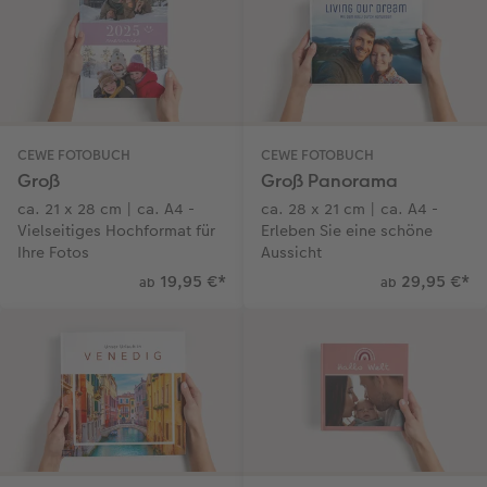
CEWE myPhotos
CEWE myPhotos
Wandgestaltung
Karte mit Einsteckfoto
Kundenbeispiele
Gestaltungsideen
Neuheiten
Mehrteiler
Einzelkarten
CEWE Geschenkgutschein
Anleitungen & Hilfe
Extras
im Wunschformat
Digitale Grußkarte
CEWE myPhotos
CEWE FOTOBUCH
CEWE FOTOBUCH
Groß
Groß Panorama
Inspiration
Neuheiten
CEWE myPhotos
Neuheiten
ca. 21 x 28 cm | ca. A4 -
ca. 28 x 21 cm | ca. A4 -
Vielseitiges Hochformat für
Erleben Sie eine schöne
Neuheiten
Extras
Neuheiten
Ihre Fotos
Aussicht
19,95 €
*
29,95 €
*
ab
ab