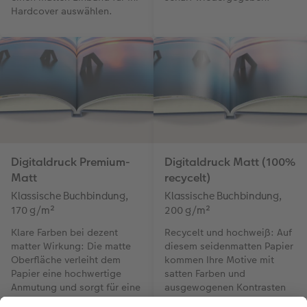
Hardcover auswählen.
Digitaldruck Premium-
Digitaldruck Matt (100%
Matt
recycelt)
Klassische Buchbindung,
Klassische Buchbindung,
170 g/m²
200 g/m²
Klare Farben bei dezent
Recycelt und hochweiß: Auf
matter Wirkung: Die matte
diesem seidenmatten Papier
Oberfläche verleiht dem
kommen Ihre Motive mit
Papier eine hochwertige
satten Farben und
Anmutung und sorgt für eine
ausgewogenen Kontrasten
feine, weiche Haptik. Durch
perfekt zur Geltung.