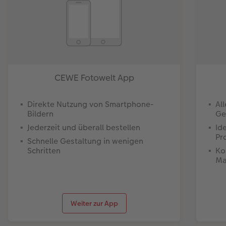
CEWE Fotowelt App
Direkte Nutzung von Smartphone-
Al
Bildern
Ge
Jederzeit und überall bestellen
Id
Pr
Schnelle Gestaltung in wenigen
Schritten
Ko
Ma
Weiter zur App